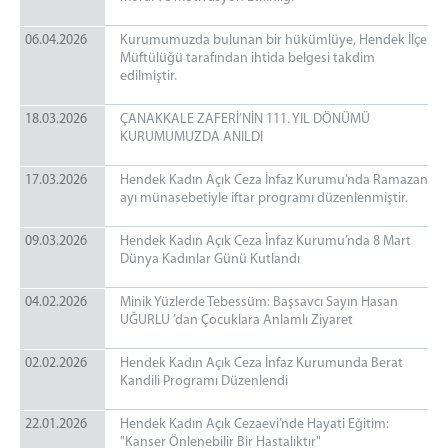
06.04.2026
Kurumumuzda bulunan bir hükümlüye, Hendek İlçe
Müftülüğü tarafından ihtida belgesi takdim
edilmiştir.
18.03.2026
ÇANAKKALE ZAFERİ’NİN 111. YIL DÖNÜMÜ
KURUMUMUZDA ANILDI
17.03.2026
Hendek Kadın Açık Ceza İnfaz Kurumu’nda Ramazan
ayı münasebetiyle iftar programı düzenlenmiştir.
09.03.2026
Hendek Kadın Açık Ceza İnfaz Kurumu’nda 8 Mart
Dünya Kadınlar Günü Kutlandı
04.02.2026
Minik Yüzlerde Tebessüm: Başsavcı Sayın Hasan
UĞURLU ’dan Çocuklara Anlamlı Ziyaret
02.02.2026
Hendek Kadın Açık Ceza İnfaz Kurumunda Berat
Kandili Programı Düzenlendi
22.01.2026
Hendek Kadın Açık Cezaevi’nde Hayati Eğitim:
"Kanser Önlenebilir Bir Hastalıktır"