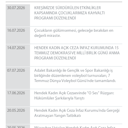
TAKI TASARIM ATÖLYESİ
30.07.2026
KREŞİMİZDE SÜRDÜRÜLEN ETKİNLİKLER
KAPSAMINDA ÇOCUKLARIMIZA KAHVALTI
ZİYARET GÜN VE SAATLERİ
PROGRAMI DÜZENLENDİ
YEMEK LİSTESİ
16.07.2026
Çocukların gülümsemesi, geleceğe bırakılan en
değerli mirastır.
İLETİŞİM
14.07.2026
HENDEK KADIN AÇIK CEZA İNFAZ KURUMUNDA 15
TEMMUZ DEMOKRASİ VE MİLLÎ BİRLİK GÜNÜ ANMA
PROGRAMI DÜZENLENDİ
07.07.2026
Adalet Bakanlığı ile Gençlik ve Spor Bakanlığı iş
birliğinde düzenlenen voleybol turnuvaları, 7
Temmuz Dünya Voleybol Günü’nde tamamlandı.
17.06.2026
Hendek Kadın Açık Cezaevinde "O Ses" Rüzgarı:
Hükümlüler Şarkılarıyla Yarıştı
20.05.2026
Hendek Kadın Açık Ceza İnfaz Kurumu’nda Gerçeği
Aratmayan Yangın Tatbikatı