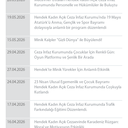
20.05.2026
Mücevher Ustaları Hendek Kadın Açık Ceza İnfaz
Kurumunda Personelle ve Hükümlüler ile Buluştu
19.05.2026
Hendek Kadın Açık Ceza İnfaz Kurumu’nda 19 Mayıs
Atatürk’ü Anma, Gençlik ve Spor Bayramı
dolayısıyla anlamlı bir program düzenlendi
15.05.2026
Minik Kalpler "Gizli Dünya" ile Büyülendi!
29.04.2026
Ceza İnfaz Kurumunda Çocuklar İçin Renkli Gün:
Oyun Platformu ve Şenlik Bir Arada
27.04.2026
Hendek’te Minik Yürekler İçin Anlamlı Etkinlik
24.04.2026
23 Nisan Ulusal Egemenlik ve Çocuk Bayramı
Hendek Kadın Açık Ceza İnfaz Kurumunda Coşkuyla
Kutlandı
17.04.2026
Hendek Kadın Açık Ceza İnfaz Kurumunda Trafik
Farkındalığı Eğitimi Düzenlendi.
16.04.2026
Hendek Kadın Açık Cezaevinde Karadeniz Rüzgarı:
Moral ve Motivasyon Etkinliği