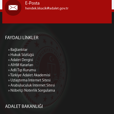
E-Posta
hendek.kkacik
adalet.gov.tr
FAYDALI LİNKLER
» Bağlantılar
» Hukuk Sözlüğü
» Adalet Dergisi
» AİHM Kararları
» Adli Tıp Kurumu
» Türkiye Adalet Akademisi
» Uzlaştırma İnternet Sitesi
» Arabuluculuk İnternet Sitesi
» Nöbetçi Noterlik Sorgulama
ADALET BAKANLIĞI