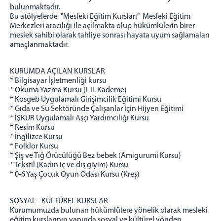
bulunmaktadır.
Bu atölyelerde "Mesleki Eğitim Kursları" Mesleki Eğitim
Merkezleri aracılığı ile açılmakta olup hükümlülerin birer
meslek sahibi olarak tahliye sonrası hayata uyum sağlamaları
amaçlanmaktadır.
KURUMDA AÇILAN KURSLAR
* Bilgisayar İşletmenliği kursu
* Okuma Yazma Kursu (I-II. Kademe)
* Kosgeb Uygulamalı Girişimcilik Eğitimi Kursu
* Gıda ve Su Sektöründe Çalışanlar İçin Hijyen Eğitimi
* İŞKUR Uygulamalı Aşçı Yardımcılığı Kursu
* Resim Kursu
* İngilizce Kursu
* Folklor Kursu
* Şiş ve Tığ Örücülüğü Bez bebek (Amigurumi Kursu)
* Tekstil (Kadın iç ve dış giyim) Kursu
* 0-6 Yaş Çocuk Oyun Odası Kursu (Kreş)
SOSYAL - KÜLTÜREL KURSLAR
Kurumumuzda bulunan hükümlülere yönelik olarak mesleki
eğitim kurslarının yanında sosyal ve kültürel yönden