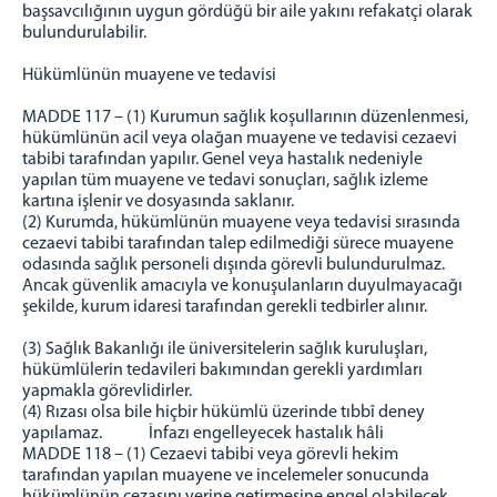
başsavcılığının uygun gördüğü bir aile yakını refakatçi olarak
bulundurulabilir.
Hükümlünün muayene ve tedavisi
MADDE 117 – (1) Kurumun sağlık koşullarının düzenlenmesi,
hükümlünün acil veya olağan muayene ve tedavisi cezaevi
tabibi tarafından yapılır. Genel veya hastalık nedeniyle
yapılan tüm muayene ve tedavi sonuçları, sağlık izleme
kartına işlenir ve dosyasında saklanır.
(2) Kurumda, hükümlünün muayene veya tedavisi sırasında
cezaevi tabibi tarafından talep edilmediği sürece muayene
odasında sağlık personeli dışında görevli bulundurulmaz.
Ancak güvenlik amacıyla ve konuşulanların duyulmayacağı
şekilde, kurum idaresi tarafından gerekli tedbirler alınır.
(3) Sağlık Bakanlığı ile üniversitelerin sağlık kuruluşları,
hükümlülerin tedavileri bakımından gerekli yardımları
yapmakla görevlidirler.
(4) Rızası olsa bile hiçbir hükümlü üzerinde tıbbî deney
yapılamaz. İnfazı engelleyecek hastalık hâli
MADDE 118 – (1) Cezaevi tabibi veya görevli hekim
tarafından yapılan muayene ve incelemeler sonucunda
hükümlünün cezasını yerine getirmesine engel olabilecek