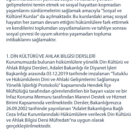
gelişmelerini temin etmek ve sosyal hayattan kopmadan
yaşamlarını sürdürmelerini sağlamak amacıyla "Sosyal ve
Kültürel Kurslar" da açılmaktadır. Bu kurslardaki amaç sosyal
hayatın her zaman devam ettiğini hükümlülere fark ettirmek
ve kendilerini toplumdan soyutlamalarını ve tahliye sonrası
sosyal çevresi ile uyum sıkıntısı yaşamadan topluma
intibaklarını sağlamaktır.
1. DİN KÜLTÜRÜ VE AHLAK BİLGİSİ DERSLERİ
Kurumumuzda bulunan hükümlülere yönelik Din Kültürü ve
Ahlak Bilgisi Dersleri, Adalet Bakanlığı ile Diyanet İşleri
Başkanlığı arasında 03.12.2019 tarihinde imzalanan "Tutuklu
ve Hükümlülerin Dini ve Ahlaki Gelişimlerini Sağlamaya
Yönelik İşbirliği Protokolü" kapsamında Hendek İlçe
Müftülüğü tarafından görevlendirilen bir bayan vaize ve bir
İnfaz Koruma Memuru tarafından Manevi Destek ve Hizmet
Birimi Kapsamında verilmektedir. Dersler; Bakanlığımızca
26.09.2002 tarihinde yayınlanan "Adalet Bakanlığına Bağlı
Ceza İnfaz Kurumlarındaki Hükümlülere verilecek Din Kültürü
ve Ahlak Bilgisi Dersi Müfredatı"na uygun olarak
gerçekleştirilmektedir.