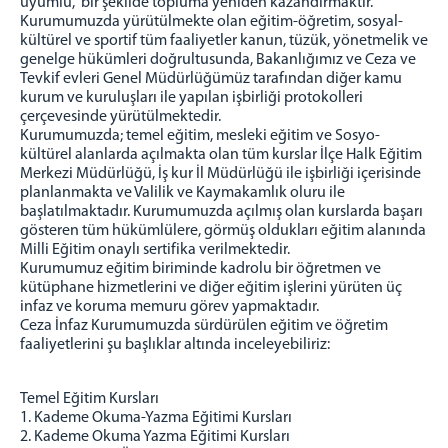
uyumlu, bir şekilde topluma yeniden kazandırmaktır.
Kurumumuzda yürütülmekte olan eğitim-öğretim, sosyal-
kültürel ve sportif tüm faaliyetler kanun, tüzük, yönetmelik ve
genelge hükümleri doğrultusunda, Bakanlığımız ve Ceza ve
Tevkif evleri Genel Müdürlüğümüz tarafından diğer kamu
kurum ve kuruluşları ile yapılan işbirliği protokolleri
çerçevesinde yürütülmektedir.
Kurumumuzda; temel eğitim, mesleki eğitim ve Sosyo-
kültürel alanlarda açılmakta olan tüm kurslar İlçe Halk Eğitim
Merkezi Müdürlüğü, İş kur İl Müdürlüğü ile işbirliği içerisinde
planlanmakta ve Valilik ve Kaymakamlık oluru ile
başlatılmaktadır. Kurumumuzda açılmış olan kurslarda başarı
gösteren tüm hükümlülere, görmüş oldukları eğitim alanında
Milli Eğitim onaylı sertifika verilmektedir.
Kurumumuz eğitim biriminde kadrolu bir öğretmen ve
kütüphane hizmetlerini ve diğer eğitim işlerini yürüten üç
infaz ve koruma memuru görev yapmaktadır.
Ceza İnfaz Kurumumuzda sürdürülen eğitim ve öğretim
faaliyetlerini şu başlıklar altında inceleyebiliriz:
Temel Eğitim Kursları
1. Kademe Okuma-Yazma Eğitimi Kursları
2. Kademe Okuma Yazma Eğitimi Kursları