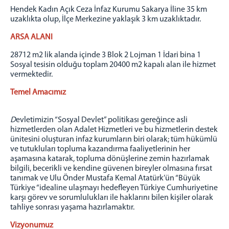
Hendek Kadın Açık Ceza İnfaz Kurumu Sakarya İline 35 km
TAKI TASARIM ATÖLYESİ
uzaklıkta olup, İlçe Merkezine yaklaşık 3 km uzaklıktadır.
ZİYARET GÜN VE SAATLERİ
ARSA ALANI
YEMEK LİSTESİ
28712 m2 lik alanda içinde 3 Blok 2 Lojman 1 İdari bina 1
Sosyal tesisin olduğu toplam 20400 m2 kapalı alan ile hizmet
İLETİŞİM
vermektedir.
Temel Amacımız
D
evletimizin “Sosyal Devlet” politikası gereğince asli
hizmetlerden olan Adalet Hizmetleri ve bu hizmetlerin destek
ünitesini oluşturan infaz kurumların biri olarak; tüm hükümlü
ve tutukluları topluma kazandırma faaliyetlerinin her
aşamasına katarak, topluma dönüşlerine zemin hazırlamak
bilgili, becerikli ve kendine güvenen bireyler olmasına fırsat
tanımak ve Ulu Önder Mustafa Kemal Atatürk’ün “Büyük
Türkiye “idealine ulaşmayı hedefleyen Türkiye Cumhuriyetine
karşı görev ve sorumlulukları ile haklarını bilen kişiler olarak
tahliye sonrası yaşama hazırlamaktır.
Vizyonumuz