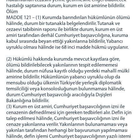
hastalığı saptanırsa durum, kurum en üst amirine bildirilir.
Ölüm
MADDE 121 – (1) Kurumda barındırılan hükümlünün ölümü
hâlinde, durum bir tutanakla belgelendirilir. Tutanak ve
cezaevi tabibinin raporu ile birlikte durum, kurum en üst
amiri tarafından derhâl Cumhuriyet başsavcılığına, kuruma
kabul sırasında beyan ettiği yakınlarına bildirilir, Yabancı
uyruklu olması hâlinde ise 68 inci madde hükmü uygulanır.
(2) Hükümlü hakkında kurumda mevcut kayıtlara göre,
ölümü bildirilebilecek yakınlarının tespit edilememesi
hâlinde, durum nüfusa kayıtlı olduğu yerdeki mahallî mülkî
amirine bildirilir. Hükümlünün yabancı uyruklu olup da
mensubu olduğu ülkenin Türkiye’de yerleşik diplomatik
temsilciliği veya konsolosluğunun bulunmaması hâlinde,
durum Cumhuriyet başsavcılığı aracılığıyla Dışişleri
Bakanlığına bildirilir.
(3) Kurum en üst amiri, Cumhuriyet başsavcılığının izni ile
cenazenin defnedilmesi için gereken tedbirleri alır. Defin için
talep edilmesi hâlinde, Cumhuriyet başsavcılığının izni ile
cenaze yakınlarına verilir. Yakınlarının bulunamaması veya
yakınları tarafından herhangi bir başvurunun yapılmaması
hâlinde, defin işlemi Cumhuriyet başsavcılığının yazılı istemi