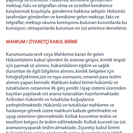
yapıldığı birimimizdir. Hükümlü, kendisine gönderilen
mektup, faks ve telgrafları alma ve ücretleri kendisince
karşılanmak koşuluyla, gönderme hakkına sahiptir. Hükümlü
tarafından gönderilen ve kendisine gelen mektup, faks ve
telgraflar; mektup okuma komisyonu bulunan kurumlarda bu
komisyon, olmayanlarda kurumun en üst amirince denetlenir.
MAHKUM / ZİYARETÇİ KABUL BİRİMİ
Kurumumuza sevk veya Mahkeme kararı ile gelen
Hükümlülerin kabul işlemleri ile sisteme girişini, kimlik tespiti
için parmak izi alımını, hükümlülerin eğitim ve sağlık
durumları ile ilgili bilgilerin alımını, kimlik belgeleri için
fotoğrafçekimini,üst ve eşya aramasını, emanet para teslim
alımını yapan birimdir. Mahkum kabul birimi hükümlü ve
tutukluların cezaevine ilk giriş yeridir. Uyap sistemi üzerinden
kayıtları yapılarak üst arama tutanakları hazırlanmaktadır.
Ardından hükümlü ve tutuklular koğuşlarına
yerleştirilmektedir. Hükümlü ve tutuklular mahkeme ve
hastaneye gitmek üzere mahkum kabule getirilmekte ve
uyap sistemine işlenmektedir. Kolluk kuvvetine teslim ve
tesellüm belgesi ile teslim edilmektedir. Kolluk kuvveti ise üst
aramasınıyaparak teslim almaktadır. Ziyaretçi kabul birimi