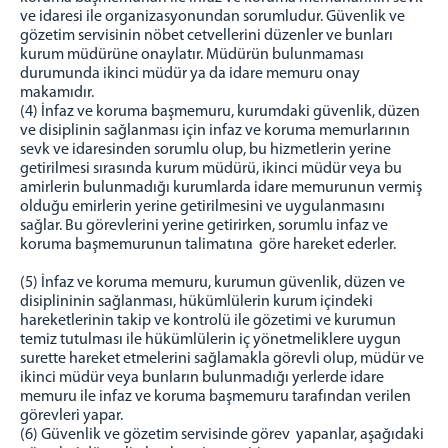
ve idaresi ile organizasyonundan sorumludur. Güvenlik ve
gözetim servisinin nöbet cetvellerini düzenler ve bunları
kurum müdürüne onaylatır. Müdürün bulunmaması
durumunda ikinci müdür ya da idare memuru onay
makamıdır.
(4) İnfaz ve koruma başmemuru, kurumdaki güvenlik, düzen
ve disiplinin sağlanması için infaz ve koruma memurlarının
sevk ve idaresinden sorumlu olup, bu hizmetlerin yerine
getirilmesi sırasında kurum müdürü, ikinci müdür veya bu
amirlerin bulunmadığı kurumlarda idare memurunun vermiş
olduğu emirlerin yerine getirilmesini ve uygulanmasını
sağlar. Bu görevlerini yerine getirirken, sorumlu infaz ve
koruma başmemurunun talimatına göre hareket ederler.
(5) İnfaz ve koruma memuru, kurumun güvenlik, düzen ve
disiplininin sağlanması, hükümlülerin kurum içindeki
hareketlerinin takip ve kontrolü ile gözetimi ve kurumun
temiz tutulması ile hükümlülerin iç yönetmeliklere uygun
surette hareket etmelerini sağlamakla görevli olup, müdür ve
ikinci müdür veya bunların bulunmadığı yerlerde idare
memuru ile infaz ve koruma başmemuru tarafından verilen
görevleri yapar.
(6) Güvenlik ve gözetim servisinde görev yapanlar, aşağıdaki