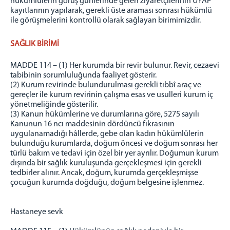
hükümlülerin görüş günlerinde gelen ziyaretçilerinin UYAP
kayıtlarının yapılarak, gerekli üste araması sonrası hükümlü
ile görüşmelerini kontrollü olarak sağlayan birimimizdir.
SAĞLIK BİRİMİ
MADDE 114 – (1) Her kurumda bir revir bulunur. Revir, cezaevi
tabibinin sorumluluğunda faaliyet gösterir.
(2) Kurum revirinde bulundurulması gerekli tıbbî araç ve
gereçler ile kurum revirinin çalışma esas ve usulleri kurum iç
yönetmeliğinde gösterilir.
(3) Kanun hükümlerine ve durumlarına göre, 5275 sayılı
Kanunun 16 ncı maddesinin dördüncü fıkrasının
uygulanamadığı hâllerde, gebe olan kadın hükümlülerin
bulunduğu kurumlarda, doğum öncesi ve doğum sonrası her
türlü bakım ve tedavi için özel bir yer ayrılır. Doğumun kurum
dışında bir sağlık kuruluşunda gerçekleşmesi için gerekli
tedbirler alınır. Ancak, doğum, kurumda gerçekleşmişse
çocuğun kurumda doğduğu, doğum belgesine işlenmez.
Hastaneye sevk