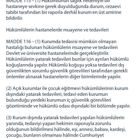
MADDE 115 – (1) Hükümlünün sağlık nedeniyle bir
hastaneye sevkine gerek duyulduğunda durum, cezaevi
tabibi tarafından bir raporla derhâl kurum en üst amirine
bildirilir.
Hükümlülerin hastanelerde muayene ve tedavileri
MADDE 116 – (1) Kurumda tedavisi mümkün olmayan
hastalığı bulunan hükümlülerin muayene ve tedavileri
Devlet ve üniversite hastanelerinde gerçekleştirilir.
Hükümlülerin yatarak tedavileri bunlar için ayrılan hükümlü
koğuşlarında yapılır. Hükümlü koğuşu yoksa tedavileri dış
güvenlikten sorumlu güvenlik görevlileri tarafından gerekli
önlemler alınarak hastanelerin diğer birimlerinde yapılır.
(2) Açık kurumlar ile çocuk eğitimevi hükümlülerinin kurum
dışındaki yatarak tedavileri, tedavi eden kurumun
bulunduğu yerdeki kurumun iç güvenlik görevlileri
gözetiminde ve hükümlü odası dışındaki bir bölümde yapılır.
(3) Kurum dışında yatarak tedavileri yapılan hükümlülerin
yanında, tedaviyi yapan hekimin raporuyla zorunlu
olduğunun bildirilmesi hâlinde, eşi, annesi, babası, kardeşi,
çocuğu, bunların olmaması hâlinde Cumhuriyet