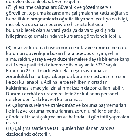
görevleri düzenli olarak yerine getirir.
(7) İyileştirme çalışmaları: Güvenlik ve gözetim servisi
görevlileri, topluma kazandırma çalışmalarına katkı sağlar ve
buna ilişkin programlarda öğreticilik yapabilecek ya da bilgi,
meslek ya da sanat nedeniyle o hizmete katkıda
bulunabilecek olanlar vardiyada ya da vardiya dışında
iyileştirme çalışmalarında ve kurslarda görevlendirilebilir.
(8) İnfaz ve koruma başmemuru ile infaz ve koruma memuru,
kurumun güvenliğini bozan firara teşebbüs, isyan, rehin
alma, saldırı, yasaya veya düzenlemelere dayalı bir emre karşı
aktif veya pasif fiziki direnme gibi olaylar ile 5237 sayılı
Kanunun 25 inci maddesindeki meşru savunma ve
zorunluluk hâli ortaya çıktığında kurum en üst amirinin izni
ile zor kullanabilir. Acil hâllerde tehlikenin ortadan
kaldırılması amacıyla izin alınmaksızın da zor kullanılabilir.
Durumu derhâl en üst amire iletir. Zor kullanan personel
gerekenden fazla kuvvet kullanamaz.
(9) Çalışma süreleri ve izinler: İnfaz ve koruma başmemurları
ile infaz ve koruma memurlarının, zorunlu hâller dışında,
günde sekiz saat çalışmaları ve haftada iki gün tatil yapmaları
esastır.
(10) Çalışma saatleri ve tatil günleri hazırlanan vardiya
çizelgesinde gösterilir.