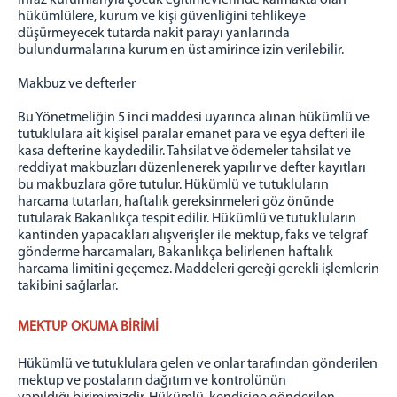
infaz kurumlarıyla çocuk eğitimevlerinde kalmakta olan
hükümlülere, kurum ve kişi güvenliğini tehlikeye
düşürmeyecek tutarda nakit parayı yanlarında
bulundurmalarına kurum en üst amirince izin verilebilir.
Makbuz ve defterler
Bu Yönetmeliğin 5 inci maddesi uyarınca alınan hükümlü ve
tutuklulara ait kişisel paralar emanet para ve eşya defteri ile
kasa defterine kaydedilir. Tahsilat ve ödemeler tahsilat ve
reddiyat makbuzları düzenlenerek yapılır ve defter kayıtları
bu makbuzlara göre tutulur. Hükümlü ve tutukluların
harcama tutarları, haftalık gereksinmeleri göz önünde
tutularak Bakanlıkça tespit edilir. Hükümlü ve tutukluların
kantinden yapacakları alışverişler ile mektup, faks ve telgraf
gönderme harcamaları, Bakanlıkça belirlenen haftalık
harcama limitini geçemez. Maddeleri gereği gerekli işlemlerin
takibini sağlarlar.
MEKTUP OKUMA BİRİMİ
Hükümlü ve tutuklulara gelen ve onlar tarafından gönderilen
mektup ve postaların dağıtım ve kontrolünün