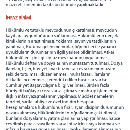
mazeret izinlerinin takibi bu birimde yapılmaktadır.
İNFAZ BİRİMİ
Hükümlü ve tutuklu mevcudunun çıkartılması, mevcudun
kayıtlara uygunluğunun sağlanması, Hükümlülerin gerçek
kimliklerinin araştırılması, Yoklama, sayım ve tasdiklerinin
yapılması, Kuruma gelen memurlar, öğrenciler ile yabancı
uyrukluların durumlarının ilgili yerlere bildirilmesi, Asker
hükümlüleri için ilgili infaz mevzuatının uygulanması,
Hükümlü defteri ve dosyalarının muntazam tutulması, Dosya
ilamları, fişler, hüviyet, makbuz ve sair evrakın muntazam
şekilde tutulması, düzenlenmesi, muhafazası, ilamların
dikkatle incelenmesi, tereddüt edilen hususlar var ise
Cumhuriyet Başsavcılığına bilgi verilmesi, Birden fazla
hürriyeti bağlayıcı ceza varsa içtima ve mahsup işlemlerine
ilişkin infaz yazışmalarının yapılması, Müddet namelerin
tanzimi, şartla tahliye ve özel indirim hesapları,
hesaplamalarda hükümlünün firar, isyan, disiplin durumunun
nazara alınması, Hükümlülerin fotoğraflarının çektirilmesi,
bunların dosyalarına, yatma planlarına yapıştırılması, hapse
çevrilmiş para cezası ilamı varsa infaz için sıraya konması ve
infazın bu sıraya göre yapılması, vasilik ilamının alınmasının