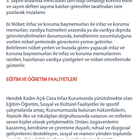
3. Sayım sırasında mevcudun tam olup olmadığı kontrol edilir
ve sayım defteri sayıma katılan görevliler tarafından isim
yazılarak imzalanır.
b) Nöbet: İnfaz ve koruma başmemurları ile infaz ve koruma
memurları, vardiya hizmetleri sırasında ya da vardiya dışında
görevlendirilmeleri durumunda, kendilerinin sorumluluğuna
verilen nöbet yerlerinde görevlerini yerine getirirler.
Belirlenen nöbet yerleri ve burada görev yapacak infaz ve
koruma başmemurları ile infaz ve koruma memurlarının
isimleri, hazırlanan vardiya çizelgeleri ve nöbet cetvellerinde
gösterilir.
EĞİTİM VE ÖĞRETİM FAALİYETLERİ
Hendek Kadın Açık Ceza İnfaz Kurumunda yürütülmekte olan
Eğitim-Öğretim, Sosyal ve Kültürel Faaliyetler ile sportif
çalışmalarda amaç; Kurumumuzda bulunan hükümlülerin,
Atatürk ilke ve inkılâpları doğrultusunda vatanını ve milletini
seven kişiler olarak yetiştirmektir. Onları; özgüvenlerini
kazanmış, kendisine ve çevresine duyarlı, ruhsal ve duygusal
gelişimlerini destekleyen, sosyal ve manevi yönden toplumla