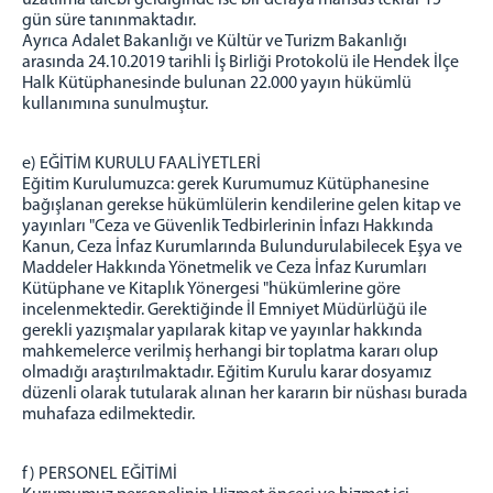
uzatılma talebi geldiğinde ise bir defaya mahsus tekrar 15
gün süre tanınmaktadır.
Ayrıca Adalet Bakanlığı ve Kültür ve Turizm Bakanlığı
arasında 24.10.2019 tarihli İş Birliği Protokolü ile Hendek İlçe
Halk Kütüphanesinde bulunan 22.000 yayın hükümlü
kullanımına sunulmuştur.
e) EĞİTİM KURULU FAALİYETLERİ
Eğitim Kurulumuzca: gerek Kurumumuz Kütüphanesine
bağışlanan gerekse hükümlülerin kendilerine gelen kitap ve
yayınları "Ceza ve Güvenlik Tedbirlerinin İnfazı Hakkında
Kanun, Ceza İnfaz Kurumlarında Bulundurulabilecek Eşya ve
Maddeler Hakkında Yönetmelik ve Ceza İnfaz Kurumları
Kütüphane ve Kitaplık Yönergesi "hükümlerine göre
incelenmektedir. Gerektiğinde İl Emniyet Müdürlüğü ile
gerekli yazışmalar yapılarak kitap ve yayınlar hakkında
mahkemelerce verilmiş herhangi bir toplatma kararı olup
olmadığı araştırılmaktadır. Eğitim Kurulu karar dosyamız
düzenli olarak tutularak alınan her kararın bir nüshası burada
muhafaza edilmektedir.
f) PERSONEL EĞİTİMİ