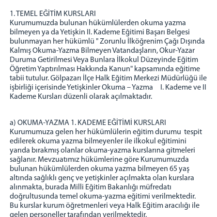
1. TEMEL EĞİTİM KURSLARI
Kurumumuzda bulunan hükümlülerden okuma yazma
bilmeyen ya da Yetişkin II. Kademe Eğitimi Başarı Belgesi
bulunmayan her hükümlü " Zorunlu İlköğrenim Çağı Dışında
Kalmış Okuma-Yazma Bilmeyen Vatandaşların, Okur-Yazar
Duruma Getirilmesi Veya Bunlara İlkokul Düzeyinde Eğitim
Öğretim Yaptırılması Hakkında Kanun" kapsamında eğitime
tabii tutulur. Gölpazarı İlçe Halk Eğitim Merkezi Müdürlüğü ile
işbirliği içerisinde Yetişkinler Okuma – Yazma I. Kademe ve II
Kademe Kursları düzenli olarak açılmaktadır.
a) OKUMA-YAZMA 1. KADEME EĞİTİMİ KURSLARI
Kurumumuza gelen her hükümlülerin eğitim durumu tespit
edilerek okuma yazma bilmeyenler ile ilkokul eğitimini
yarıda bırakmış olanlar okuma-yazma kurslarına gitmeleri
sağlanır. Mevzuatımız hükümlerine göre Kurumumuzda
bulunan hükümlülerden okuma yazma bilmeyen 65 yaş
altında sağlıklı genç ve yetişkinler açılmakta olan kurslara
alınmakta, burada Milli Eğitim Bakanlığı müfredatı
doğrultusunda temel okuma-yazma eğitimi verilmektedir.
Bu kurslar kurum öğretmenleri veya Halk Eğitim aracılığı ile
gelen personeller tarafından verilmektedir.