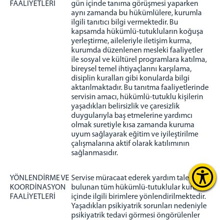
FAALİYETLERİ
gün içinde tanıma görüşmesi yaparken
aynı zamanda bu hükümlülere, kurumla
ilgili tanıtıcı bilgi vermektedir. Bu
kapsamda hükümlü-tutukluların koğuşa
yerleştirme, aileleriyle iletişim kurma,
kurumda düzenlenen mesleki faaliyetler
ile sosyal ve kültürel programlara katılma,
bireysel temel ihtiyaçlarını karşılama,
disiplin kuralları gibi konularda bilgi
aktarılmaktadır. Bu tanıtma faaliyetlerinde
servisin amacı, hükümlü-tutuklu kişilerin
yaşadıkları belirsizlik ve çaresizlik
duygularıyla baş etmelerine yardımcı
olmak suretiyle kısa zamanda kuruma
uyum sağlayarak eğitim ve iyileştirilme
çalışmalarına aktif olarak katılımının
sağlanmasıdır.
YÖNLENDİRME VE
Servise müracaat ederek yardım talebinde
KOORDİNASYON
bulunan tüm hükümlü-tutuklular kurum
FAALİYETLERİ
içinde ilgili birimlere yönlendirilmektedir.
Yaşadıkları psikiyatrik sorunları nedeniyle
psikiyatrik tedavi görmesi öngörülenler