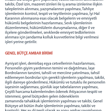
takibi, Özel izin, mazeret izinleri ile iş arama izinlerine ilişkin
taleplerinin alınması, yazışmalarının yapılması, Tahliye
işlemlerinin kontrol, tespit ve teyitlerinin yapılması, İyi Hal
Kararının alınmasına esas olacak belgelerin ve emniyetli
hükümlü belgelerinin hazırlanması, Sevk işlemlerinin
düzenlenmesi, hükümlülerin duruşmalarına, diğer il ve
ilçelere gönderilmeleri, sevklerde emniyet tedbirlerinin
alınması için jandarma kolluk kuvvetlerine bilgi verilmesi
işleri yerine getirilir.
GENEL BÜTÇE AMBAR BİRİMİ
Ayniyat işleri, demirbaş eşya cetvellerinin hazırlanması,
Personelin giyim yardımının temini ve dağıtılması, İaşe
Bordrolarının tanzimi, tahsili ve merciine yatırılması, tahsil
edilemeyen bordrolar için gerekli işlemlerin yapılması, takibi,
ilgili daireye gönderilmesi, Hükümlü ve tutuklu ile personelin
iaşesinin sağlanması, günlük iaşe tabelalarının yapılması,
Çeşitli harcama kalemlerinden ödenek ihtiyacının tespiti ve
istenmesi, genel bütçeden gelen ödeneklerin
zamanında tahakkuk işlemlerinin yapılması ve takibi, Genel
Bütçeye ait bütün ihale işlemlerinin yapılması, takibi ve
kontrolü, Her ay düzenli olarak ay sonu ambar sayımlarının