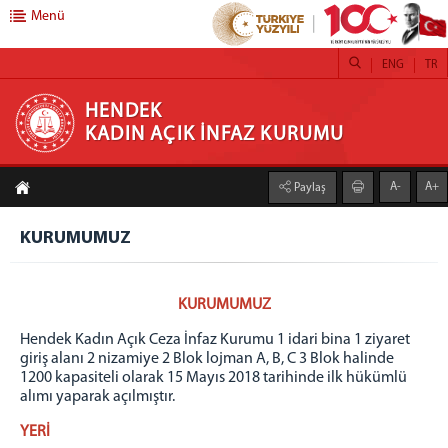
Menü
ENG
TR
HENDEK KADIN AÇIK İNFAZ KURUMU
HENDEK
KADIN AÇIK İNFAZ KURUMU
ANASAYFA
A-
A+
Paylaş
KURUMUMUZ
KURUMUMUZ
İŞ YURTLARI
TEKSTİL
TARIM FAALİYETLERİ SERACILIK
KURUMUMUZ
DERİ KEMER ÜRETİM ATÖLYESİ
Hendek Kadın Açık Ceza İnfaz Kurumu 1 idari bina 1 ziyaret
KUAFÖR
giriş alanı 2 nizamiye 2 Blok lojman A, B, C 3 Blok halinde
1200 kapasiteli olarak 15 Mayıs 2018 tarihinde ilk hükümlü
TABLO RESİM ATÖLYESİ
alımı yaparak açılmıştır.
DEFNE YAPRAĞI AYIKLAMA ATÖLYESİ
YERİ
ADLİYE KAFETERYA