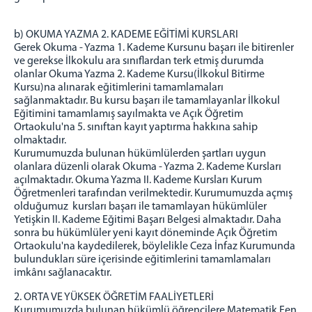
b) OKUMA YAZMA 2. KADEME EĞİTİMİ KURSLARI
Gerek Okuma - Yazma 1. Kademe Kursunu başarı ile bitirenler
ve gerekse İlkokulu ara sınıflardan terk etmiş durumda
olanlar Okuma Yazma 2. Kademe Kursu(İlkokul Bitirme
Kursu)na alınarak eğitimlerini tamamlamaları
sağlanmaktadır. Bu kursu başarı ile tamamlayanlar İlkokul
Eğitimini tamamlamış sayılmakta ve Açık Öğretim
Ortaokulu'na 5. sınıftan kayıt yaptırma hakkına sahip
olmaktadır.
Kurumumuzda bulunan hükümlülerden şartları uygun
olanlara düzenli olarak Okuma - Yazma 2. Kademe Kursları
açılmaktadır. Okuma Yazma II. Kademe Kursları Kurum
Öğretmenleri tarafından verilmektedir. Kurumumuzda açmış
olduğumuz kursları başarı ile tamamlayan hükümlüler
Yetişkin II. Kademe Eğitimi Başarı Belgesi almaktadır. Daha
sonra bu hükümlüler yeni kayıt döneminde Açık Öğretim
Ortaokulu'na kaydedilerek, böylelikle Ceza İnfaz Kurumunda
bulundukları süre içerisinde eğitimlerini tamamlamaları
imkânı sağlanacaktır.
2. ORTA VE YÜKSEK ÖĞRETİM FAALİYETLERİ
Kurumumuzda bulunan hükümlü öğrencilere Matematik,Fen