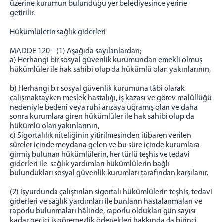
üzerine kurumun bulunduğu yer belediyesince yerine
getirilir.
Hükümlülerin sağlık giderleri
MADDE 120 – (1) Aşağıda sayılanlardan;
a) Herhangi bir sosyal güvenlik kurumundan emekli olmuş
hükümlüler ile hak sahibi olup da hükümlü olan yakınlarının,
b) Herhangi bir sosyal güvenlik kurumuna tâbi olarak
çalışmaktayken meslek hastalığı, iş kazası ve görev malûllüğü
nedeniyle bedenî veya ruhî arızaya uğramış olan ve daha
sonra kurumlara giren hükümlüler ile hak sahibi olup da
hükümlü olan yakınlarının,
c) Sigortalılık niteliğinin yitirilmesinden itibaren verilen
süreler içinde meydana gelen ve bu süre içinde kurumlara
girmiş bulunan hükümlülerin, her türlü teşhis ve tedavi
giderleri ile sağlık yardımları hükümlülerin bağlı
bulundukları sosyal güvenlik kurumları tarafından karşılanır.
(2) İşyurdunda çalıştırılan sigortalı hükümlülerin teşhis, tedavi
giderleri ve sağlık yardımları ile bunların hastalanmaları ve
raporlu bulunmaları hâlinde, raporlu oldukları gün sayısı
kadar geçici iş göremezlik ödenekleri hakkında da birinci