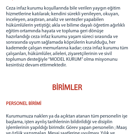
Ceza infaz kurumu koşullarında bile verilen yaygın eğitim
hizmetlerine katılarak; kendini sürekli yenileyen, okuyan,
inceleyen, araştıran, analiz ve sentezler yapabilen
hükümlülerin yetiştiği; akla ve bilime dayalı öğretim ağırlıklı
eğitim ortamında hayata ve topluma geri dönüşe
hazırlandığı ceza infaz kurumu yaşam süreci sırasında ve
sonrasında uyum sağlamada köprülerin kurulduğu, her
kademede çalışan memurlarına kadar; ceza infaz kurumu tüm
çalışanları, hükümlüler, aileleri, ziyaretçilerinin ve sivil
toplumun desteğiyle “MODEL KURUM” olma misyonunu
kesintisiz devam ettirmektedir.
BİRİMLER
PERSONEL BİRİMİ
Kurumumuza naklen ya da açıktan atanan tüm personelin işe
başlama, işten ayrılış tarihlerinin bildirildiği ve disiplin
işlemlerinin yapıldığı birimdir. Görev yapan personelin ; Maaş
ve özlük yazışmaları, Mesai saatlerine uyulması, Yılık ve