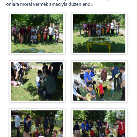
onlara moral vermek amacıyla düzenlendi.
TAKI TASARIM ATÖLYESİ
ZİYARET GÜN VE SAATLERİ
YEMEK LİSTESİ
İLETİŞİM