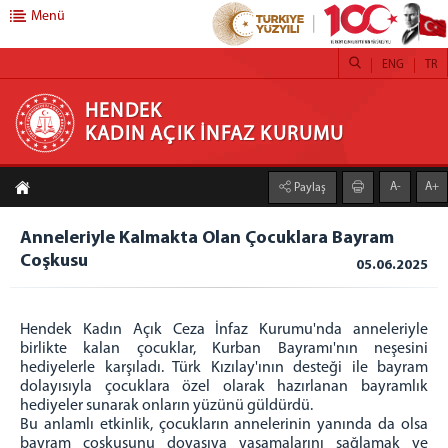
Menü
ENG
TR
HENDEK KADIN AÇIK İNFAZ KURUMU
HENDEK
KADIN AÇIK İNFAZ KURUMU
ANASAYFA
A-
A+
Paylaş
KURUMUMUZ
Anneleriyle Kalmakta Olan Çocuklara Bayram
İŞ YURTLARI
Coşkusu
05.06.2025
TEKSTİL
TARIM FAALİYETLERİ SERACILIK
Hendek Kadın Açık Ceza İnfaz Kurumu'nda anneleriyle
DERİ KEMER ÜRETİM ATÖLYESİ
birlikte kalan çocuklar, Kurban Bayramı'nın neşesini
KUAFÖR
hediyelerle karşıladı. Türk Kızılay'ının desteği ile bayram
TABLO RESİM ATÖLYESİ
dolayısıyla çocuklara özel olarak hazırlanan bayramlık
hediyeler sunarak onların yüzünü güldürdü.
DEFNE YAPRAĞI AYIKLAMA ATÖLYESİ
Bu anlamlı etkinlik, çocukların annelerinin yanında da olsa
ADLİYE KAFETERYA
bayram coşkusunu doyasıya yaşamalarını sağlamak ve