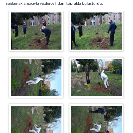
sağlamak amacıyla yüzlerce fidanı toprakla buluşturdu.
TAKI TASARIM ATÖLYESİ
ZİYARET GÜN VE SAATLERİ
YEMEK LİSTESİ
İLETİŞİM