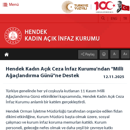
Menü
ENG
TR
HENDEK KADIN AÇIK İNFAZ KURUMU
HENDEK
KADIN AÇIK İNFAZ KURUMU
ANASAYFA
A-
A+
Paylaş
KURUMUMUZ
Hendek Kadın Açık Ceza İnfaz Kurumu'ndan "Milli
İŞ YURTLARI
Ağaçlandırma Günü"ne Destek
12.11.2025
TEKSTİL
TARIM FAALİYETLERİ SERACILIK
Türkiye genelinde her yıl coşkuyla kutlanan 11 Kasım Milli
DERİ KEMER ÜRETİM ATÖLYESİ
Ağaçlandırma Günü etkinlikleri kapsamında, Hendek Kadın Açık Ceza
İnfaz Kurumu anlamlı bir katılım gerçekleştirdi.
KUAFÖR
Hendek Orman İşletme Müdürlüğü tarafından organize edilen fidan
TABLO RESİM ATÖLYESİ
dikimi etkinliğine, Kurum Müdürü başta olmak üzere, sosyal
DEFNE YAPRAĞI AYIKLAMA ATÖLYESİ
çalışmacı ve kurum infaz koruma memurları katıldı. Kurum
ADLİYE KAFETERYA
personeli, geleceğe nefes olmak ve daha yeşil bir çevreye katkı