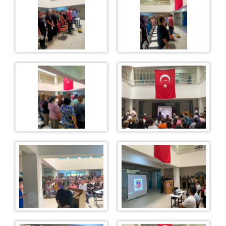
TAKI TASARIM ATÖLYESİ
ZİYARET GÜN VE SAATLERİ
YEMEK LİSTESİ
İLETİŞİM