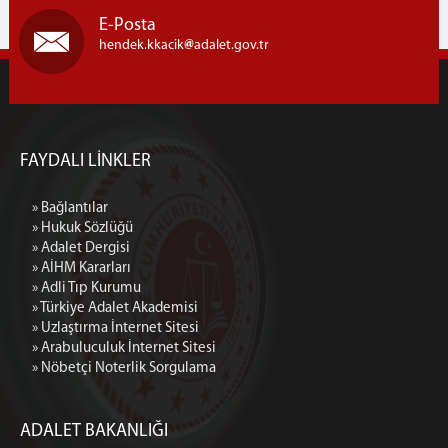
E-Posta
hendek.kkacik
adalet.gov.tr
FAYDALI LİNKLER
» Bağlantılar
» Hukuk Sözlüğü
» Adalet Dergisi
» AİHM Kararları
» Adli Tıp Kurumu
» Türkiye Adalet Akademisi
» Uzlaştırma İnternet Sitesi
» Arabuluculuk İnternet Sitesi
» Nöbetçi Noterlik Sorgulama
ADALET BAKANLIĞI