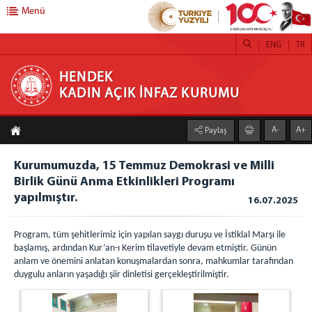
Menü
ENG
TR
HENDEK KADIN AÇIK İNFAZ KURUMU
HENDEK
KADIN AÇIK İNFAZ KURUMU
ANASAYFA
A-
A+
Paylaş
KURUMUMUZ
Kurumumuzda, 15 Temmuz Demokrasi ve Milli
İŞ YURTLARI
Birlik Günü Anma Etkinlikleri Programı
TEKSTİL
yapılmıştır.
16.07.2025
TARIM FAALİYETLERİ SERACILIK
DERİ KEMER ÜRETİM ATÖLYESİ
Program, tüm şehitlerimiz için yapılan saygı duruşu ve İstiklal Marşı ile
başlamış, ardından Kur’an-ı Kerim tilavetiyle devam etmiştir. Günün
KUAFÖR
anlam ve önemini anlatan konuşmalardan sonra, mahkumlar tarafından
TABLO RESİM ATÖLYESİ
duygulu anların yaşadığı şiir dinletisi gerçekleştirilmiştir.
DEFNE YAPRAĞI AYIKLAMA ATÖLYESİ
ADLİYE KAFETERYA