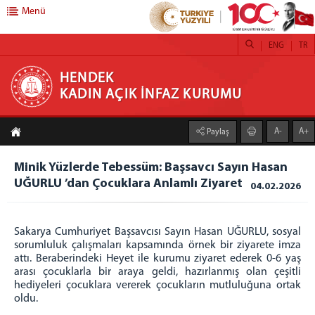
Menü
ENG
TR
HENDEK KADIN AÇIK İNFAZ KURUMU
HENDEK
KADIN AÇIK İNFAZ KURUMU
ANASAYFA
A-
A+
Paylaş
KURUMUMUZ
Minik Yüzlerde Tebessüm: Başsavcı Sayın Hasan
İŞ YURTLARI
UĞURLU ’dan Çocuklara Anlamlı Ziyaret
04.02.2026
TEKSTİL
TARIM FAALİYETLERİ SERACILIK
Sakarya Cumhuriyet Başsavcısı Sayın Hasan UĞURLU, sosyal
DERİ KEMER ÜRETİM ATÖLYESİ
sorumluluk çalışmaları kapsamında örnek bir ziyarete imza
KUAFÖR
attı. Beraberindeki Heyet ile kurumu ziyaret ederek 0-6 yaş
TABLO RESİM ATÖLYESİ
arası çocuklarla bir araya geldi, hazırlanmış olan çeşitli
hediyeleri çocuklara vererek çocukların mutluluğuna ortak
DEFNE YAPRAĞI AYIKLAMA ATÖLYESİ
oldu.
ADLİYE KAFETERYA