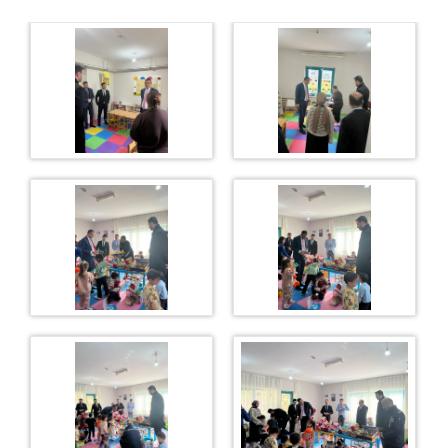
TAKI TASARIM ATÖLYESİ
ZİYARET GÜN VE SAATLERİ
YEMEK LİSTESİ
İLETİŞİM