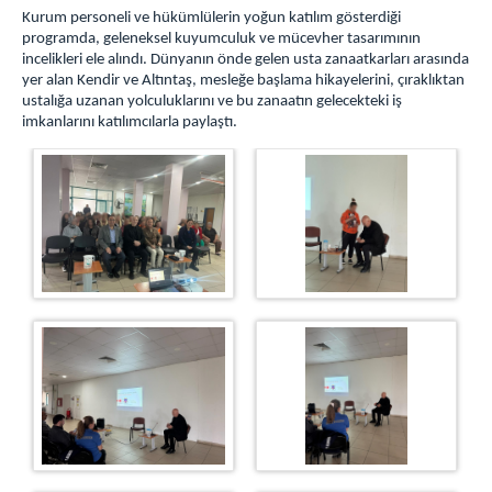
Kurum personeli ve hükümlülerin yoğun katılım gösterdiği
TAKI TASARIM ATÖLYESİ
programda, geleneksel kuyumculuk ve mücevher tasarımının
ZİYARET GÜN VE SAATLERİ
incelikleri ele alındı. Dünyanın önde gelen usta zanaatkarları arasında
yer alan Kendir ve Altıntaş, mesleğe başlama hikayelerini, çıraklıktan
YEMEK LİSTESİ
ustalığa uzanan yolculuklarını ve bu zanaatın gelecekteki iş
imkanlarını katılımcılarla paylaştı.
İLETİŞİM