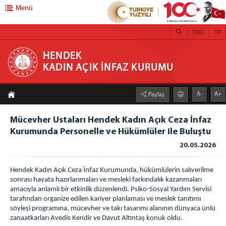
Menü
ENG
TR
HENDEK KADIN AÇIK İNFAZ KURUMU
HENDEK
KADIN AÇIK İNFAZ KURUMU
ANASAYFA
A-
A+
Paylaş
KURUMUMUZ
Mücevher Ustaları Hendek Kadın Açık Ceza İnfaz
İŞ YURTLARI
Kurumunda Personelle ve Hükümlüler ile Buluştu
TEKSTİL
20.05.2026
TARIM FAALİYETLERİ SERACILIK
DERİ KEMER ÜRETİM ATÖLYESİ
Hendek Kadın Açık Ceza İnfaz Kurumunda, hükümlülerin salıverilme
sonrası hayata hazırlanmaları ve mesleki farkındalık kazanmaları
KUAFÖR
amacıyla anlamlı bir etkinlik düzenlendi. Psiko-Sosyal Yardım Servisi
TABLO RESİM ATÖLYESİ
tarafından organize edilen kariyer planlaması ve meslek tanıtımı
söyleşi programına, mücevher ve takı tasarımı alanının dünyaca ünlü
DEFNE YAPRAĞI AYIKLAMA ATÖLYESİ
zanaatkarları Avedis Kendir ve Davut Altıntaş konuk oldu.
ADLİYE KAFETERYA