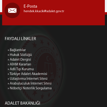
E-Posta
hendek.kkacik
adalet.gov.tr
FAYDALI LİNKLER
» Bağlantılar
» Hukuk Sözlüğü
» Adalet Dergisi
» AİHM Kararları
» Adli Tıp Kurumu
» Türkiye Adalet Akademisi
» Uzlaştırma İnternet Sitesi
» Arabuluculuk İnternet Sitesi
» Nöbetçi Noterlik Sorgulama
ADALET BAKANLIĞI