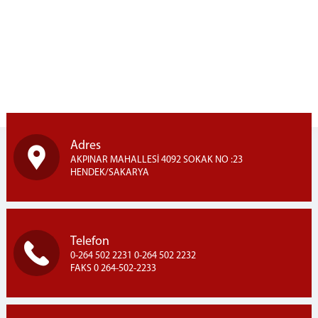
TAKI TASARIM ATÖLYESİ
ZİYARET GÜN VE SAATLERİ
YEMEK LİSTESİ
İLETİŞİM
Adres
AKPINAR MAHALLESİ 4092 SOKAK NO :23
HENDEK/SAKARYA
Telefon
0-264 502 2231 0-264 502 2232
FAKS 0 264-502-2233