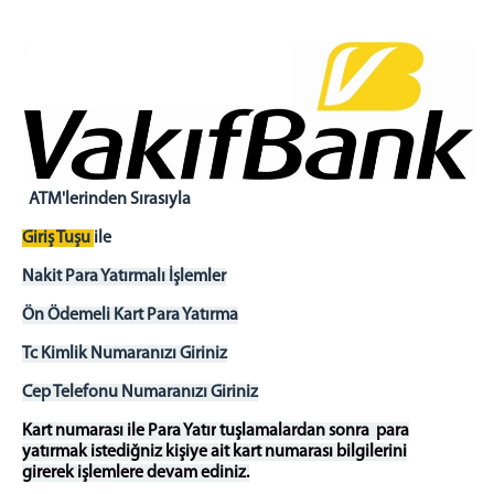
TAKI TASARIM ATÖLYESİ
ZİYARET GÜN VE SAATLERİ
YEMEK LİSTESİ
İLETİŞİM
ATM'lerinden Sırasıyla
Giriş Tuşu
ile
Nakit Para Yatırmalı İşlemler
Ön Ödemeli Kart Para Yatırma
Tc Kimlik Numaranızı Giriniz
Cep Telefonu Numaranızı Giriniz
Kart numarası ile Para Yatır
tuşlamalardan sonra para
yatırmak istediğniz kişiye ait kart numarası bilgilerini
girerek işlemlere devam ediniz.